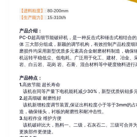
【进料粒度】:
80-200mm
【生产能力】:
15-310t/h
产品介绍：
PC-D超高细节能破碎机，是一种反击式和锤击式相结合
体 三大部分组成，新颖的调节机构，有效控制产品粒度细
磨损件均采用新型优质多元素高合金耐磨材料制造，确保锤
机运转平稳低尘、低电耗。广泛用于化工、建材、冶金、采
岩、白云岩、花岗 岩、石膏、混合材料等中硬度物料进行
产品特点：
1.
高效节能 超长寿命
该机在同等产量下电机能耗减少30%，新型优质钒钼多元
2.
超高细破 耐磨性好
该机新增粒度调节装置,保证出料粒度小于等于3mm的占
造，确保锤头，衬板的耐磨性和耐冲击性。
3.
短程作业 维护方便
该机破碎比大，熟料一、二级，石灰石二、三级可合并为
更换部件更便捷。