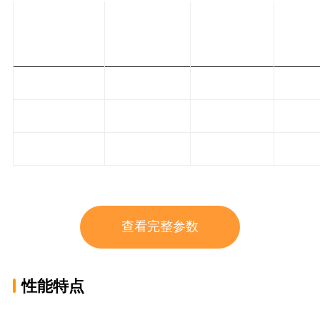
最大限
转子直径
转子长度
型号
料尺
（mm）
(mm)
米
PFW-1313
1280
1340
≤2
PFW-1515
1540
1500
≤3
PFW-1618
1600
1800
≤3
查看完整参数
性能特点