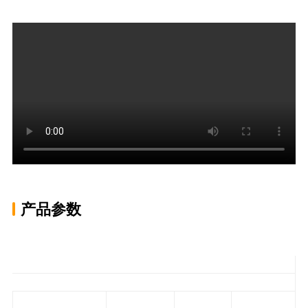
产品参数
DJS-1316碎浆机技术参数
整机
主机
输送机
重量(T)
80
60
4