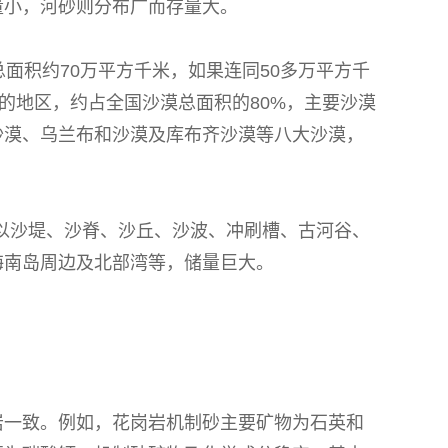
量小，河砂则分布广而存量大。
面积约70万平方千米，如果连同50多万平方千
的地区，约占全国沙漠总面积的80%，主要沙漠
沙漠、乌兰布和沙漠及库布齐沙漠等八大沙漠，
以沙堤、沙脊、沙丘、沙波、冲刷槽、古河谷、
海南岛周边及北部湾等，储量巨大。
岩一致。例如，花岗岩机制砂主要矿物为石英和