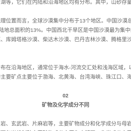
河湖等，它们在内陆和沿海地区均有分布。其中，山砂存
理位置而言，全球沙漠集中分布于13个地区。中国沙漠总
国陆地总面积的13%。中国西北干旱区是中国沙漠最为集中
漠、库姆塔格沙漠、柴达木沙漠、巴丹吉林沙漠、腾格里
布在沿海地区，通常位于海水-河流交汇处和浅海区域，
的主要矿点主要位于渤海、北黄海、台湾海峡、珠江口、
02
矿物及化学成分不同
灰岩、玄武岩、片麻岩等，主要矿物成分和化学成分与母