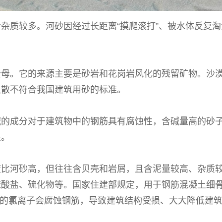
杂质较多。河砂因经过长距离“摸爬滚打”、被水体反复
云母。它的来源主要是砂岩和花岗岩风化的残留矿物。沙
又散不符合我国建筑用砂的标准。
碱的成分对于建筑物中的钢筋具有腐蚀性，含碱量高的砂
果。
度比河砂高，但往往含贝壳和岩屑，且含泥量较高、杂质
硫酸盐、硫化物等。国家住建部规定，用于钢筋混凝土细
含量的氯离子会腐蚀钢筋，导致建筑结构受损、大大降低建