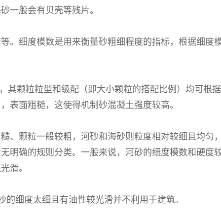
海砂一般会有贝壳等残片。
。细度模数是用来衡量砂粗细程度的指标，根据细度模数的大
6之间，其颗粒粒型和级配（即大小颗粒的搭配比例）均可根
角，表面粗糙，这使得机制砂混凝土强度较高。
粗糙、颗粒一般较粗，河砂和海砂则粒度相对较细且均匀
暂无明确的规则分类。一般来说，河砂的细度模数和硬度
更光滑。
漠沙的细度太细且有油性较光滑并不利用于建筑。