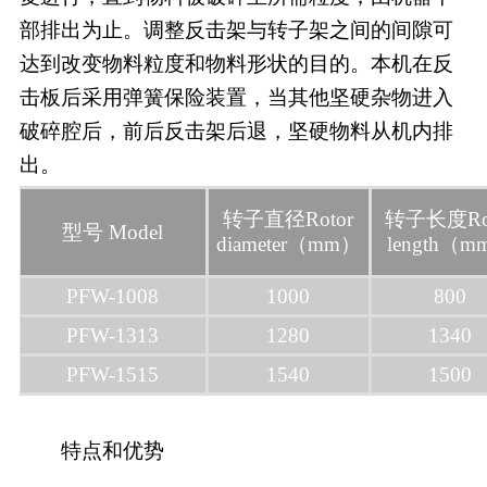
部排出为止。调整反击架与转子架之间的间隙可
达到改变物料粒度和物料形状的目的。本机在反
击板后采用弹簧保险装置，当其他坚硬杂物进入
破碎腔后，前后反击架后退，坚硬物料从机内排
出。
转子直径Rotor
转子长度Rot
型号 Model
diameter（mm）
length（
PFW-1008
1000
800
PFW-1313
1280
1340
PFW-1515
1540
1500
特点和优势