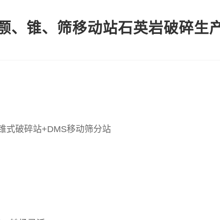
颚、锥、筛移动站石英岩破碎生
圆锥式破碎站+DMS移动筛分站