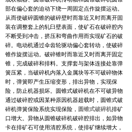
部在偏心套的迫动下绕一周固定点作旋摆运动。
从而使破碎圆锥的破碎壁时而靠近又时而离开固
装在调整套上的轧臼壁表面，使矿石在破碎腔内
不断受到冲击，挤压和弯曲作用而实现矿石的破
碎。电动机通过伞齿轮驱动偏心套转动，使破碎
锥作旋摆运动。破碎锥时而靠近又时而离开固定
锥，完成破碎和排料。支撑套与架体连接处靠弹
簧压紧，当破碎机内落入金属块等不可破碎物体
时，弹簧即产生压缩变形，排出异物，实现保
险，防止机器损坏。圆锥式破碎机在不可破异物
通过破碎腔或因某种原因机器超载时，圆锥式破
碎机弹簧保险系统实现保险，
圆锥式破碎机
排矿
口增大。异物从圆锥破碎机破碎腔排出，如异物
卡在排矿石可使用清腔系统，使排矿继续增大，